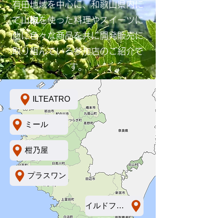
有田地域を中心に、和歌山県内に
て山椒を使った料理やスイーツに
他に色々な商品を共に開発販売に
取り組んでいる参加店のご紹介で
す​。
ILTEATRO
ミール
柑乃屋
プラスワン
イルドフランス